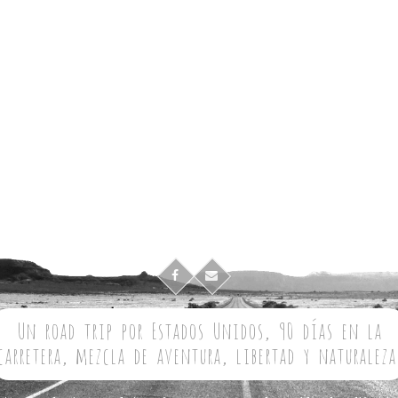
Un road trip por Estados Unidos, 90 días en la
carretera, mezcla de aventura, libertad y naturaleza