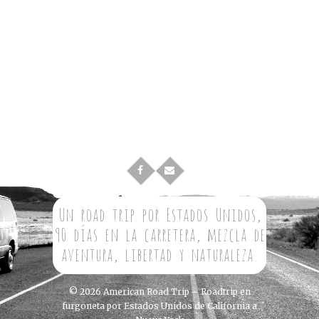
Un road trip por Estados Unidos,
90 días en la carretera, mezcla de
aventura, libertad y naturaleza.
© 2026
American Road Trip – Roadtrip en
furgoneta por Estados Unidos de California a