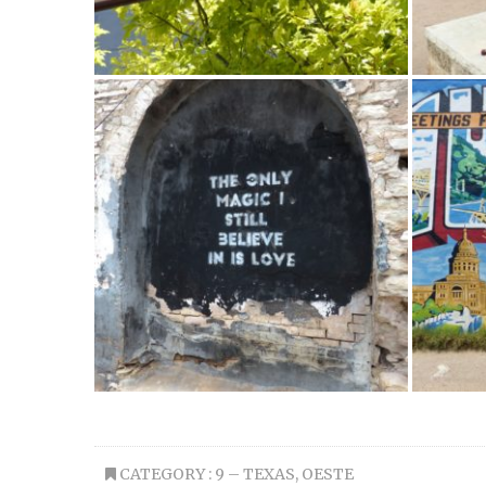
CATEGORY :
9 – TEXAS
,
OESTE