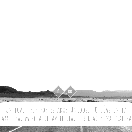
Un road trip por Estados Unidos, 90 días en la
carretera, mezcla de aventura, libertad y naturaleza