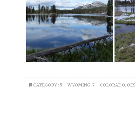
CATEGORY :
5 – WYOMING
,
7 – COLORADO
,
OE